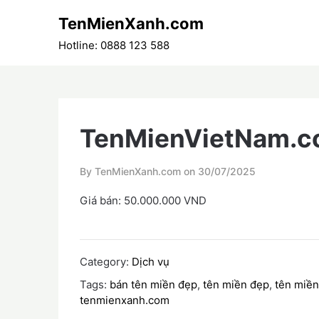
Skip
TenMienXanh.com
to
content
Hotline: 0888 123 588
TenMienVietNam.
By TenMienXanh.com on
30/07/2025
Giá bán: 50.000.000 VND
Category:
Dịch vụ
Tags:
bán tên miền đẹp
,
tên miền đẹp
,
tên miền
tenmienxanh.com