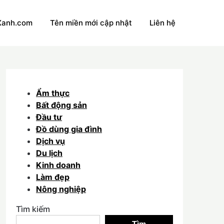
Xanh.com
Tên miền mới cập nhật
Liên hệ
Ẩm thực
Bất động sản
Đầu tư
Đồ dùng gia đình
Dịch vụ
Du lịch
Kinh doanh
Làm đẹp
Nông nghiệp
Tìm kiếm