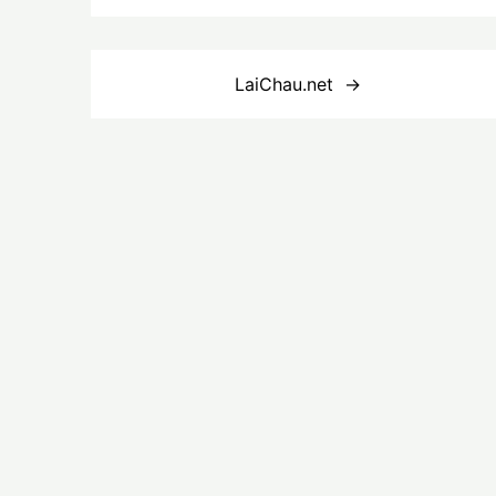
Điều
LaiChau.net
hướng
bài
viết