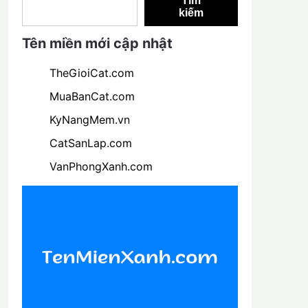
Tìm
kiếm
Tên miền mới cập nhật
TheGioiCat.com
MuaBanCat.com
KyNangMem.vn
CatSanLap.com
VanPhongXanh.com