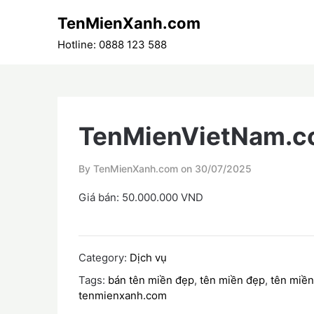
Skip
TenMienXanh.com
to
content
Hotline: 0888 123 588
TenMienVietNam.
By TenMienXanh.com on
30/07/2025
Giá bán: 50.000.000 VND
Category:
Dịch vụ
Tags:
bán tên miền đẹp
,
tên miền đẹp
,
tên miền
tenmienxanh.com