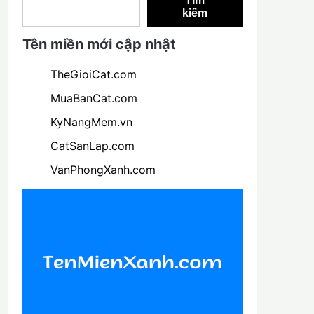
Tìm
kiếm
Tên miền mới cập nhật
TheGioiCat.com
MuaBanCat.com
KyNangMem.vn
CatSanLap.com
VanPhongXanh.com