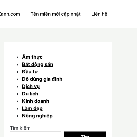
Xanh.com
Tên miền mới cập nhật
Liên hệ
Ẩm thực
Bất động sản
Đầu tư
Đồ dùng gia đình
Dịch vụ
Du lịch
Kinh doanh
Làm đẹp
Nông nghiệp
Tìm kiếm