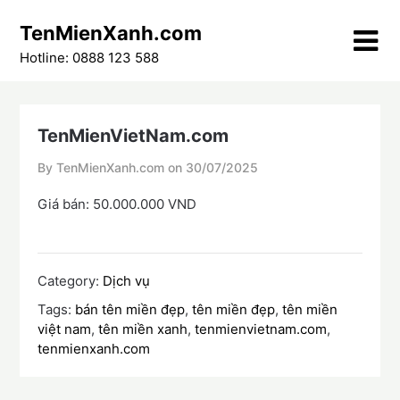
Skip
TenMienXanh.com
to
content
Hotline: 0888 123 588
TenMienVietNam.com
By TenMienXanh.com on
30/07/2025
Giá bán: 50.000.000 VND
Category:
Dịch vụ
Tags:
bán tên miền đẹp
,
tên miền đẹp
,
tên miền
việt nam
,
tên miền xanh
,
tenmienvietnam.com
,
tenmienxanh.com