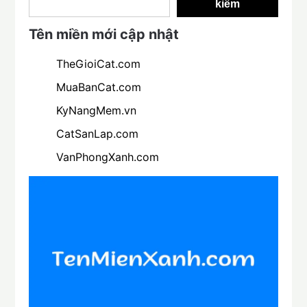
kiếm
Tên miền mới cập nhật
TheGioiCat.com
MuaBanCat.com
KyNangMem.vn
CatSanLap.com
VanPhongXanh.com