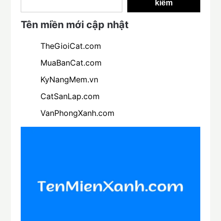
kiếm
Tên miền mới cập nhật
TheGioiCat.com
MuaBanCat.com
KyNangMem.vn
CatSanLap.com
VanPhongXanh.com