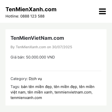
Skip
TenMienXanh.com
to
content
Hotline: 0888 123 588
TenMienVietNam.com
By TenMienXanh.com on
30/07/2025
Giá bán: 50.000.000 VND
Category:
Dịch vụ
Tags:
bán tên miền đẹp
,
tên miền đẹp
,
tên miền
việt nam
,
tên miền xanh
,
tenmienvietnam.com
,
tenmienxanh.com