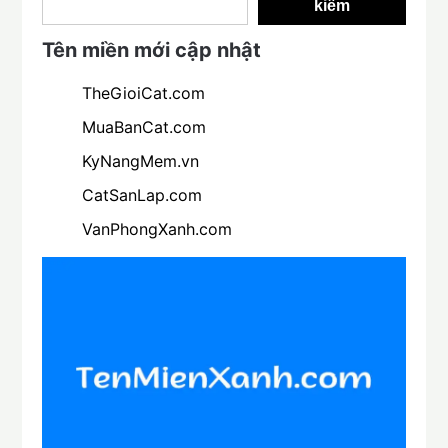
kiếm
Tên miền mới cập nhật
TheGioiCat.com
MuaBanCat.com
KyNangMem.vn
CatSanLap.com
VanPhongXanh.com