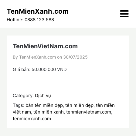
Skip
TenMienXanh.com
to
content
Hotline: 0888 123 588
TenMienVietNam.com
By TenMienXanh.com on
30/07/2025
Giá bán: 50.000.000 VND
Category:
Dịch vụ
Tags:
bán tên miền đẹp
,
tên miền đẹp
,
tên miền
việt nam
,
tên miền xanh
,
tenmienvietnam.com
,
tenmienxanh.com