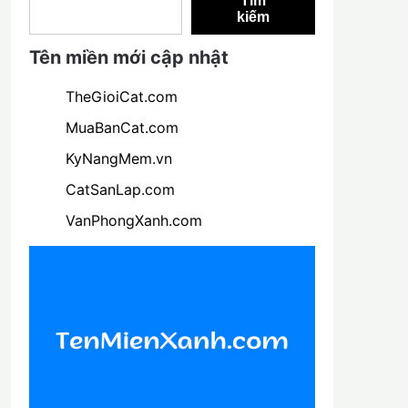
Tìm
kiếm
Tên miền mới cập nhật
TheGioiCat.com
MuaBanCat.com
KyNangMem.vn
CatSanLap.com
VanPhongXanh.com