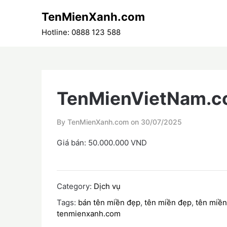
Skip
TenMienXanh.com
to
content
Hotline: 0888 123 588
TenMienVietNam.
By TenMienXanh.com on
30/07/2025
Giá bán: 50.000.000 VND
Category:
Dịch vụ
Tags:
bán tên miền đẹp
,
tên miền đẹp
,
tên miền
tenmienxanh.com