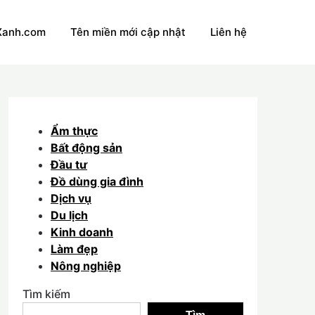
Xanh.com
Tên miền mới cập nhật
Liên hệ
Ẩm thực
Bất động sản
Đầu tư
Đồ dùng gia đình
Dịch vụ
Du lịch
Kinh doanh
Làm đẹp
Nông nghiệp
Tìm kiếm