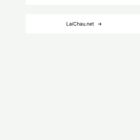
Điều
LaiChau.net
hướng
bài
viết