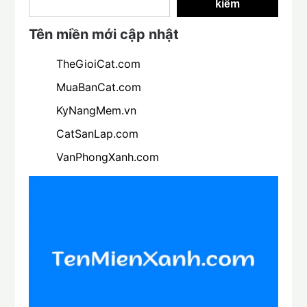
kiếm
Tên miền mới cập nhật
TheGioiCat.com
MuaBanCat.com
KyNangMem.vn
CatSanLap.com
VanPhongXanh.com