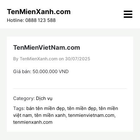
Skip
TenMienXanh.com
to
content
Hotline: 0888 123 588
TenMienVietNam.com
By TenMienXanh.com on
30/07/2025
Giá bán: 50.000.000 VND
Category:
Dịch vụ
Tags:
bán tên miền đẹp
,
tên miền đẹp
,
tên miền
việt nam
,
tên miền xanh
,
tenmienvietnam.com
,
tenmienxanh.com