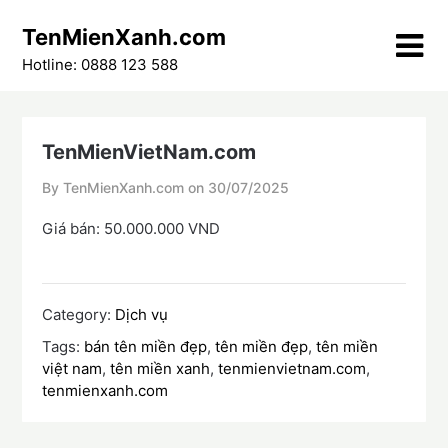
Skip
TenMienXanh.com
to
content
Hotline: 0888 123 588
TenMienVietNam.com
By TenMienXanh.com on
30/07/2025
Giá bán: 50.000.000 VND
Category:
Dịch vụ
Tags:
bán tên miền đẹp
,
tên miền đẹp
,
tên miền
việt nam
,
tên miền xanh
,
tenmienvietnam.com
,
tenmienxanh.com