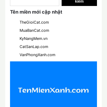
kiếm
Tên miền mới cập nhật
TheGioiCat.com
MuaBanCat.com
KyNangMem.vn
CatSanLap.com
VanPhongXanh.com