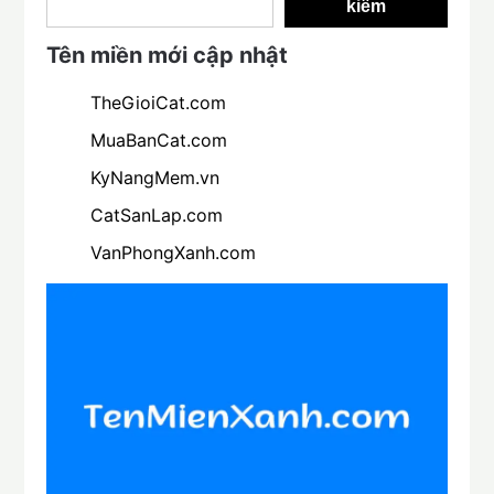
kiếm
Tên miền mới cập nhật
TheGioiCat.com
MuaBanCat.com
KyNangMem.vn
CatSanLap.com
VanPhongXanh.com