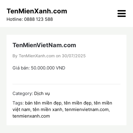
Skip
TenMienXanh.com
to
content
Hotline: 0888 123 588
TenMienVietNam.com
By TenMienXanh.com on
30/07/2025
Giá bán: 50.000.000 VND
Category:
Dịch vụ
Tags:
bán tên miền đẹp
,
tên miền đẹp
,
tên miền
việt nam
,
tên miền xanh
,
tenmienvietnam.com
,
tenmienxanh.com