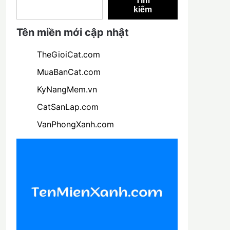
Tìm
kiếm
Tên miền mới cập nhật
TheGioiCat.com
MuaBanCat.com
KyNangMem.vn
CatSanLap.com
VanPhongXanh.com