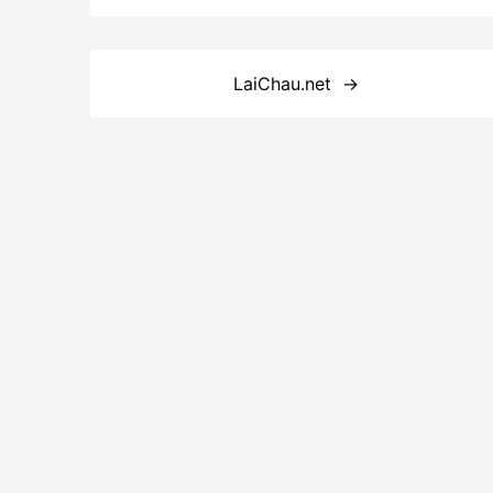
Điều
LaiChau.net
hướng
bài
viết