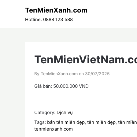
Skip
TenMienXanh.com
to
content
Hotline: 0888 123 588
TenMienVietNam.
By TenMienXanh.com on
30/07/2025
Giá bán: 50.000.000 VND
Category:
Dịch vụ
Tags:
bán tên miền đẹp
,
tên miền đẹp
,
tên miền
tenmienxanh.com